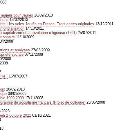
2008
u majeur pour Jaurès
26/09/2013
ctions
18/02/2013
rire : les voies Jaurès en France. Trois cartes originales
13/12/2011
 mondialisation
14/10/2011
du capitalisme et la révolution religieuse (1891)
25/07/2011
tionnaire
11/10/2009
/04/2009
ations et analyses
27/03/2009
opriété sociale
07/11/2008
0/2008
/2008
7
lle !
16/07/2007
oux
10/09/2013
loque
08/01/2009
phie 1999-2009
17/11/2008
ographie du socialisme français (Projet de colloque)
23/05/2008
3/2023
 2 octobre 2021
01/10/2021
0
18