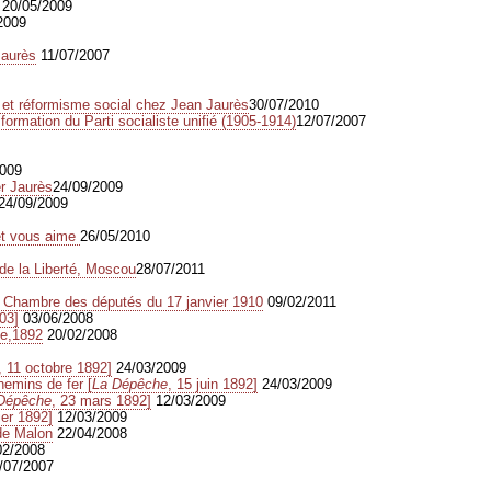
20/05/2009
2009
aurès
11/07/2007
s et réformisme social chez Jean Jaurès
30/07/2010
 formation du Parti socialiste unifié (1905-1914)
12/07/2007
2009
er Jaurès
24/09/2009
24/09/2009
et vous aime
26/05/2010
e la Liberté, Moscou
28/07/2011
 Chambre des députés du 17 janvier 1910
09/02/2011
03]
03/06/2008
se,1892
20/02/2008
, 11 octobre 1892]
24/03/2009
hemins de fer [
La Dépêche
, 15 juin 1892]
24/03/2009
Dépêche
, 23 mars 1892]
12/03/2009
ier 1892]
12/03/2009
 de Malon
22/04/2008
02/2008
/07/2007