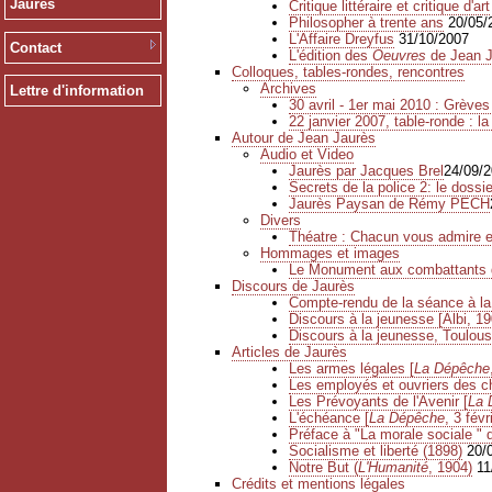
Jaurès
Critique littéraire et critique d'art
Philosopher à trente ans
20/05/
L'Affaire Dreyfus
31/10/2007
Contact
L'édition des
Oeuvres
de Jean J
Colloques, tables-rondes, rencontres
Archives
Lettre d'information
30 avril - 1er mai 2010 : Grève
22 janvier 2007, table-ronde : la
Autour de Jean Jaurès
Audio et Video
Jaurès par Jacques Brel
24/09/
Secrets de la police 2: le dossi
Jaurès Paysan de Rémy PECH
Divers
Théatre : Chacun vous admire 
Hommages et images
Le Monument aux combattants d
Discours de Jaurès
Compte-rendu de la séance à la
Discours à la jeunesse [Albi, 19
Discours à la jeunesse, Toulou
Articles de Jaurès
Les armes légales [
La Dépêche
Les employés et ouvriers des c
Les Prévoyants de l'Avenir [
La 
L'échéance [
La Dépêche
, 3 févr
Préface à "La morale sociale "
Socialisme et liberté (1898)
20/
Notre But (
L'Humanité
, 1904)
11
Crédits et mentions légales