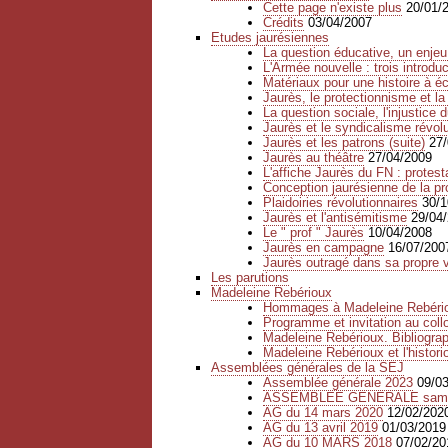
Cette page n'existe plus
20/01/
Crédits
03/04/2007
Etudes jaurésiennes
La question éducative, un enje
L'Armée nouvelle : trois introdu
Matériaux pour une histoire à éc
Jaurès, le protectionnisme et la
La question sociale, l'injustice 
Jaurès et le syndicalisme révolu
Jaurès et les patrons (suite)
27
Jaurès au théâtre
27/04/2009
L'affiche Jaurès du FN : protest
Conception jaurésienne de la pr
Plaidoiries révolutionnaires
30/1
Jaurès et l'antisémitisme
29/04
Le " prof " Jaurès
10/04/2008
Jaurès en campagne
16/07/200
Jaurès outragé dans sa propre vi
Les parutions
Madeleine Rebérioux
Hommages à Madeleine Rebéri
Programme et invitation au col
Madeleine Rebérioux. Bibliogra
Madeleine Rebérioux et l'histori
Assemblées générales de la SEJ
Assemblée générale 2023
09/0
ASSEMBLEE GENERALE samedi
AG du 14 mars 2020
12/02/202
AG du 13 avril 2019
01/03/2019
AG du 10 MARS 2018
07/02/20