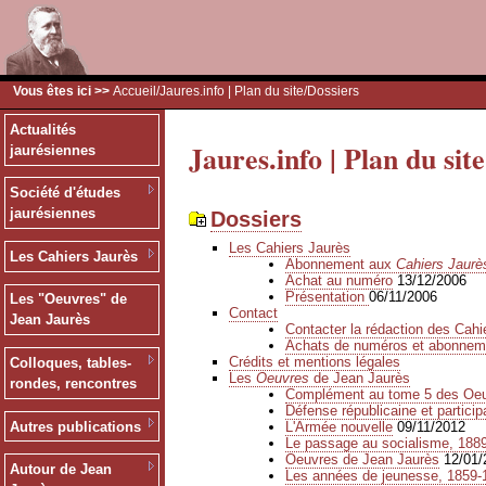
Vous êtes ici >>
Accueil
/
Jaures.info | Plan du site
/Dossiers
Actualités
Jaures.info | Plan du site
jaurésiennes
Société d'études
jaurésiennes
Dossiers
Les Cahiers Jaurès
Les Cahiers Jaurès
Abonnement aux
Cahiers Jaurè
Achat au numéro
13/12/2006
Présentation
06/11/2006
Les "Oeuvres" de
Contact
Jean Jaurès
Contacter la rédaction des Cahi
Achats de numéros et abonnem
Crédits et mentions légales
Colloques, tables-
Les
Oeuvres
de Jean Jaurès
rondes, rencontres
Complément au tome 5 des Oeu
Défense républicaine et participa
L'Armée nouvelle
09/11/2012
Autres publications
Le passage au socialisme, 188
Oeuvres de Jean Jaurès
12/01/
Autour de Jean
Les années de jeunesse, 1859-