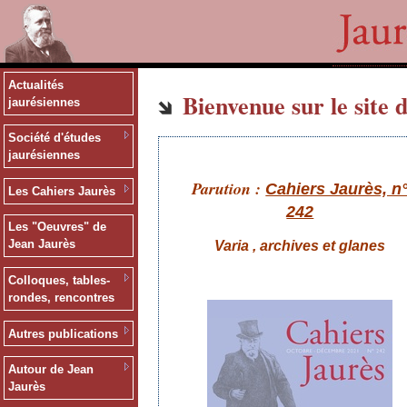
Actualités
Bienvenue sur le site d
jaurésiennes
Société d'études
jaurésiennes
Parution :
Cahiers Jaurès, n
Les Cahiers Jaurès
242
Les "Oeuvres" de
Jean Jaurès
Varia , archives et glanes
Colloques, tables-
rondes, rencontres
Autres publications
Autour de Jean
Jaurès