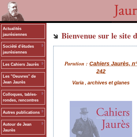
Actualités
Bienvenue sur le site d
jaurésiennes
Société d'études
jaurésiennes
Parution :
Cahiers Jaurès, n
Les Cahiers Jaurès
242
Les "Oeuvres" de
Jean Jaurès
Varia , archives et glanes
Colloques, tables-
rondes, rencontres
Autres publications
Autour de Jean
Jaurès